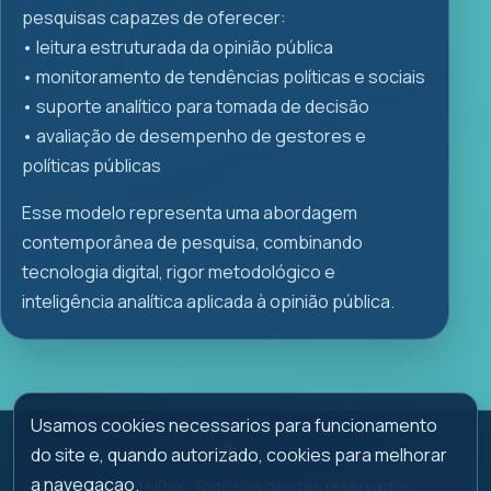
pesquisas capazes de oferecer:
•⁠ ⁠leitura estruturada da opinião pública
•⁠ ⁠monitoramento de tendências políticas e sociais
•⁠ ⁠suporte analítico para tomada de decisão
•⁠ ⁠avaliação de desempenho de gestores e
políticas públicas
Esse modelo representa uma abordagem
contemporânea de pesquisa, combinando
tecnologia digital, rigor metodológico e
inteligência analítica aplicada à opinião pública.
Usamos cookies necessarios para funcionamento
do site e, quando autorizado, cookies para melhorar
a navegacao.
© 2026 Pop IntelBox. Todos os direitos reservados.