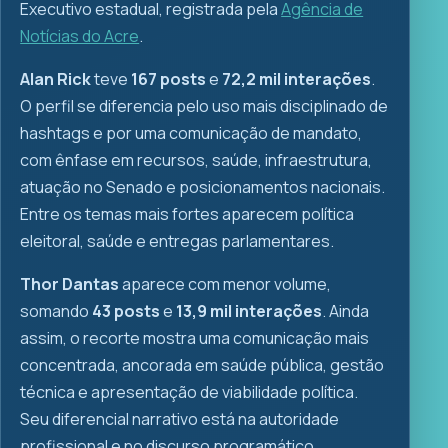
Executivo estadual, registrada pela
Agência de
Notícias do Acre
.
Alan Rick
teve
167 posts
e
72,2 mil interações
.
O perfil se diferencia pelo uso mais disciplinado de
hashtags e por uma comunicação de mandato,
com ênfase em recursos, saúde, infraestrutura,
atuação no Senado e posicionamentos nacionais.
Entre os temas mais fortes aparecem política
eleitoral, saúde e entregas parlamentares.
Thor Dantas
aparece com menor volume,
somando
43 posts
e
13,9 mil interações
. Ainda
assim, o recorte mostra uma comunicação mais
concentrada, ancorada em saúde pública, gestão
técnica e apresentação de viabilidade política.
Seu diferencial narrativo está na autoridade
profissional e no discurso programático.