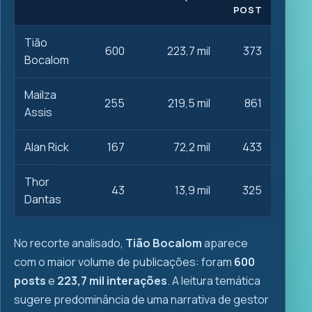
POST
Tião
600
223,7 mil
373
Bocalom
Mailza
255
219,5 mil
861
Assis
Alan Rick
167
72,2 mil
433
Thor
43
13,9 mil
325
Dantas
No recorte analisado,
Tião Bocalom
aparece
com o maior volume de publicações: foram
600
posts
e
223,7 mil interações
. A leitura temática
sugere predominância de uma narrativa de gestor